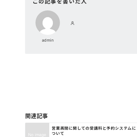
この記事を書いた人
admin
投
稿
ナ
ビ
ゲ
関連記事
ー
営業再開に関しての受講料と予約システムに
ついて
シ