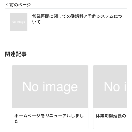
前のページ
投
営業再開に関しての受講料と予約システムにつ
稿
いて
ナ
ビ
ゲ
関連記事
ー
シ
ョ
ン
ホームページをリニューアルしまし
休業期間延長のお
た。